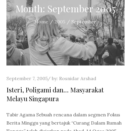
Month:
September 2005
Home
2005
September
Posted
September 7, 2005
by:
Rosnidar Arshad
on
Isteri, Poligami dan… Masyarakat
Melayu Singapura
Tabir Agama Sebuah rencana dalam segmen Fokus
Berita Minggu yang bertajuk “Curang Dalam Rumah