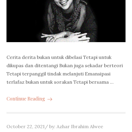
Cerita derita bukan untuk dibelasi Tetapi untuk
dikupas dan ditentangi Bukan juga sekadar berteori
Tetapi terpanggil tindak melanjuti Emansipasi
terlafaz bukan untuk sorakan Tetapi bersama …
Continue Reading
Posted
October 22, 2021
by:
Azhar Ibrahim Alwee