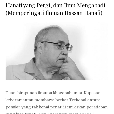
on
Hanafi yang Pergi, dan Ilmu Mengabadi
(Memperingati Ilmuan Hassan Hanafi)
Tuan, himpunan ilmumu khazanah umat Kupasan
keberanianmu membawa berkat Terkenal antara
pemikir yang tak kenal penat Memikirkan peradaban
yang kian tenat Tuan, ujaranmu menyeru adil …