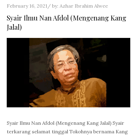
Posted
February 16, 2021
by:
Azhar Ibrahim Alwee
on
Syair Ilmu Nan Afdol (Mengenang Kang
Jalal)
Syair Ilmu Nan Afdol (Mengenang Kang Jalal) Syair
terkarang selamat tinggal Tokohnya bernama Kang