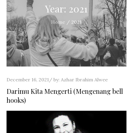
Year:
2021
Home
2021
Posted
December 16, 2021
by:
Azhar Ibrahim Alwee
on
Darimu Kita Mengerti (Mengenang bell
hooks)