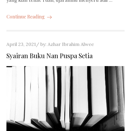
Continue Reading
Posted
April 23, 2021
by:
Azhar Ibrahim Alwee
on
Syairan Buku Nan Puspa Setia