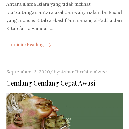
Antara ulama Islam yang tidak melihat
pertentangan antara akal dan wahyu ialah Ibn Rushd
yang menulis Kitab al-kashf ‘an manahij al-‘adilla dan
Kitab fasl al-maqal. …
Continue Reading
Posted
September 13, 2020
by:
Azhar Ibrahim Alwee
on
Gendang Gendang Cepat Awasi