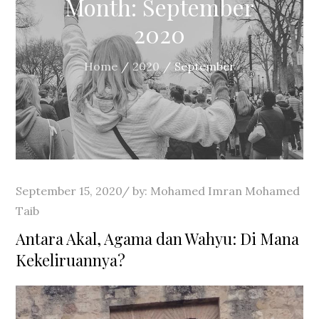
Month:
September
2020
Home
2020
September
Posted
September 15, 2020
by:
Mohamed Imran Mohamed
on
Taib
Antara Akal, Agama dan Wahyu: Di Mana
Kekeliruannya?